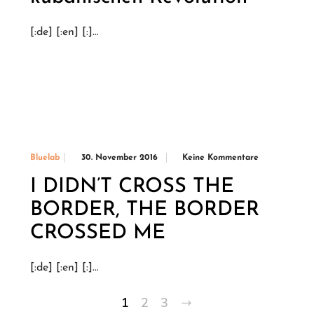
[:de] [:en] [:]…
30. November 2016
Keine Kommentare
Bluelab
I DIDN’T CROSS THE
BORDER, THE BORDER
CROSSED ME
[:de] [:en] [:]…
1
2
3