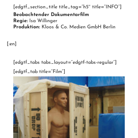
[edgtf_section_title title_tag=“h5″ title=“INFO“]
Beobachtender Dokumentarfilm
Regie:
Isa Willinger
Produktion:
Kloos & Co. Medien GmbH Berlin
[:en]
[edgtf_tabs tabs_layout=“edgtf-tabs-regular“]
[edgtf_tab title=“Film“]