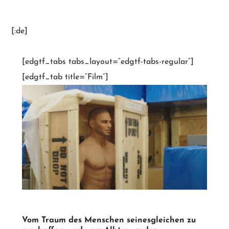
[:de]
[edgtf_tabs tabs_layout=“edgtf-tabs-regular“]
[edgtf_tab title=“Film“]
Vom Traum des Menschen seinesgleichen zu