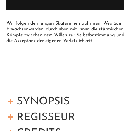
Wir folgen den jungen Skaterinnen auf ihrem Weg zum
Erwachsenwerden, durchleben mit ihnen die stürmischen
Kämpfe zwischen dem Willen zur Selbstbestimmung und
die Akzeptanz der eigenen Verletzlichkeit.
SYNOPSIS
Die Mädchen-Skate-Crew
Don’t Give A Fox
skatet
REGISSEUR
wild und furchtlos durchs Leben.
Trotz der Diversität und Verschiedenheit der
KASPAR ASTRUP SCHRÖDER
wurde 1979 in